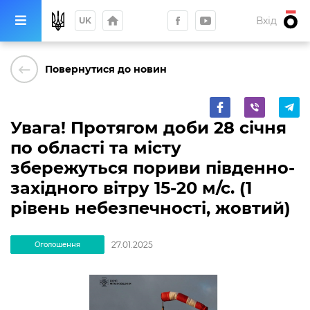
home
Вхід
UK
keyboard_backspace
Повернутися до новин
Увага! Протягом доби 28 січня
по області та місту
збережуться пориви південно-
західного вітру 15-20 м/с. (1
рівень небезпечності, жовтий)
27.01.2025
Оголошення