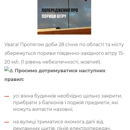
Увага! Протягом доби 28 січня по області та місту
збережуться пориви південно-західного вітру 15-
20 м/с. (1 рівень небезпечності, жовтий).
Просимо дотримуватися наступних
правил:
усі вікна будинків необхідно щільно закрити,
прибрати з балконів і лоджій предмети, які
можуть випасти назовні;
на вулиці триматися якомога далі від
рекламних щитів, ліній електропередач,