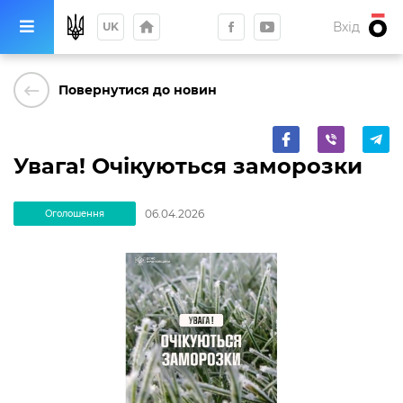
home
Вхід
UK
keyboard_backspace
Повернутися до новин
Увага! Очікуються заморозки
06.04.2026
Оголошення