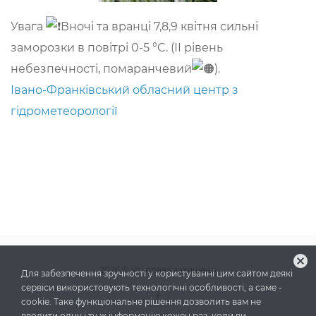
Увага
Вночі та вранці 7,8,9 квітня сильні
заморозки в повітрі 0-5 °C. (ІІ рівень
небезпечності, помаранчевий
).
Івано-Франківський обласний центр з
гідрометеорології
cancel
2026
© Усі права захищено
Для забезпечення зручності у користуванні цим сайтом деякі
сервіси використовують технологічні особливості, а саме -
cookie. Таке функціональне рішення дозволить вам не
вводити одну і ту ж інформацію кожен раз, коли ви