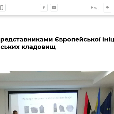
hone_iphone
Вхід
visibility
 представниками Європейської ініц
йських кладовищ