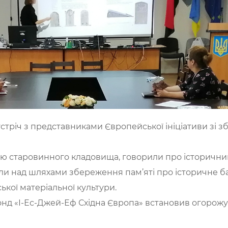
зустріч з представниками Європейської ініціативи зі
рію старовинного кладовища, говорили про історични
али над шляхами збереження пам’яті про історичне б
кої матеріальної культури.
онд «І-Ес-Джей-Еф Східна Європа» встановив огорож