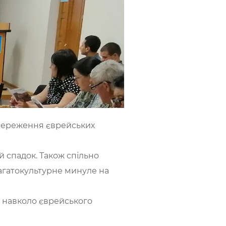
 збереження єврейських
й спадок. Також спільно
агатокультурне минуле на
у навколо єврейського