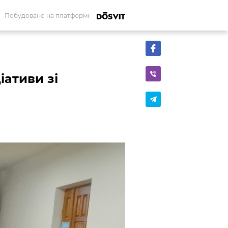
Побудовано на платформі
іативи зі