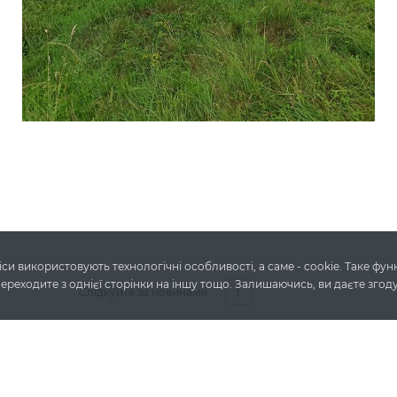
си використовують технологічні особливості, а саме - cookie. Таке фу
переходите з однієї сторінки на іншу тощо. Залишаючись, ви даєте згод
Слідкуйте за новинами