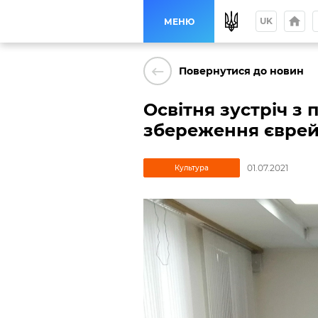
home
p
UK
МЕНЮ
keyboard_backspace
Повернутися до новин
Освітня зустріч з
збереження євре
01.07.2021
Культура