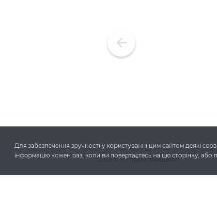
Для забезпечення зручності у користуванні цим сайтом деякі серві
інформацію кожен раз, коли ви повертаєтесь на цю сторінку, або 
2026
© Усі права захищено