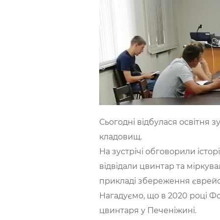
Сьогодні відбулася освітня 
кладовищ.
На зустрічі обговорили істо
відвідали цвинтар та міркув
прикладі збереження єврейсь
Нагадуємо, що в 2020 році Ф
цвинтаря у Печеніжині.