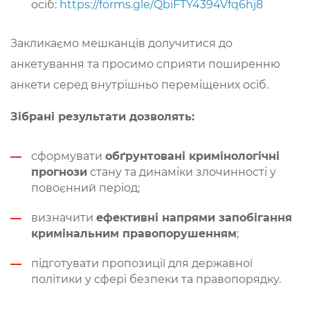
осіб:
https://forms.gle/QbiFTY4394Vfq6hj8
Закликаємо мешканців долучитися до
анкетування та просимо сприяти поширенню
анкети серед внутрішньо переміщених осіб.
Зібрані результати дозволять:
сформувати
обґрунтовані кримінологічні
прогнози
стану та динаміки злочинності у
повоєнний період;
визначити
ефективні напрями запобігання
кримінальним правопорушенням
;
підготувати пропозиції для державної
політики у сфері безпеки та правопорядку.