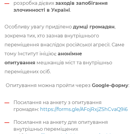
розробка дієвих
заходів запобігання
злочинності в Україні
.
Особливу увагу приділено
думці громадян
,
зокрема тих, хто зазнав внутрішнього
переміщення внаслідок російської агресії. Саме
тому Інститут ініціює
анонімне
опитування
мешканців міст та внутрішньо
переміщених осіб.
Опитування можна пройти через
Google-форму
:
Посилання на анкету з опитування
громадян:
https://forms.gle/AFojRxjZShCvaQ9i6
Посилання на анкету для опитування
внутрішньо переміщених