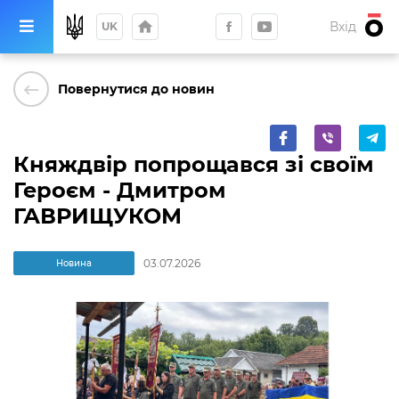
home
Вхід
UK
keyboard_backspace
Повернутися до новин
Княждвір попрощався зі своїм
Героєм - Дмитром
ГАВРИЩУКОМ
03.07.2026
Новина