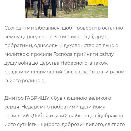
Сьогодні ми зібралися, щоб провести в останню
земну дорогу свого Захисника. Рідні, друзі,
побратими, односельці, духовенство спільною
молитвою просили Господа прийняти світлу
душу воїна до Царства Небесного, а також
розділили невимовний біль важкої втрати разом
із його родиною.
Дмитро ГАВРИЩУК був людиною великого
серця. Недаремно побратими дали йому
позивний «Добряк», який найкраще відображав
його сутність - щирого, доброзичливого, світлого