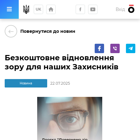
home
Вхід
UK
keyboard_backspace
Повернутися до новин
Безкоштовне відновлення
зору для наших Захисників
22.07.2025
Новина