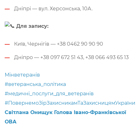
Дніпрі — вул. Херсонська, 10А.
Для запису:
Київ, Чернігів — +38 0462 90 90 90
Дніпро — +38 097 672 51 43, +38 066 493 65 13
Мінветеранів
#ветеранська_політика
#медичні_послуги_для_ветеранів
#ПовернемоЗірЗахисникамТаЗахисницямУкраїни
Світлана Онищук Голова Івано-Франківської
ОВА