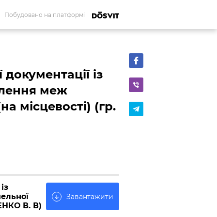
Побудовано на платформі
 документації із
лення меж
на місцевості) (гр.
із
ельної
Завантажити
arrow_downward
ЕНКО В. В)