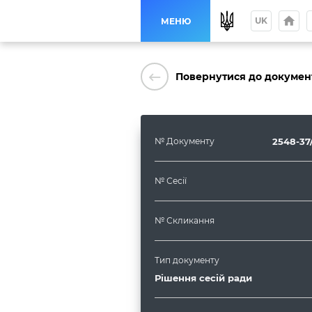
home
p
UK
МЕНЮ
keyboard_backspace
Повернутися до докумен
№ Документу
2548-37
№ Сесії
№ Скликання
Тип документу
Рішення сесій ради