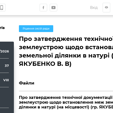
hone_iphone
Вхід
visibility
тів
Рішення сесій ради
Про затвердження технічної
землеустрою щодо встанов
/2026
земельної ділянки в натурі (
ЯКУБЕНКО В. В)
37
VIII
Файли
Про затвердження технічної документації 
землеустрою щодо встановлення меж зем
ділянки в натурі (на місцевості) (гр. ЯКУБ