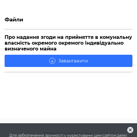
Файли
Про надання згоди на прийняття в комунальну
власність окремого окремого індивідуально
визначеного майна
Завантажити
arrow_downward
cancel
2026
© Усі права захищено
Для забезпечення зручності у користуванні цим сайтом деякі