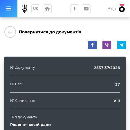
home
Вхід
UK
keyboard_backspace
Повернутися до документів
№ Документу
2537-37/2026
№ Сесії
37
№ Скликання
VIII
Тип документу
Рішення сесій ради