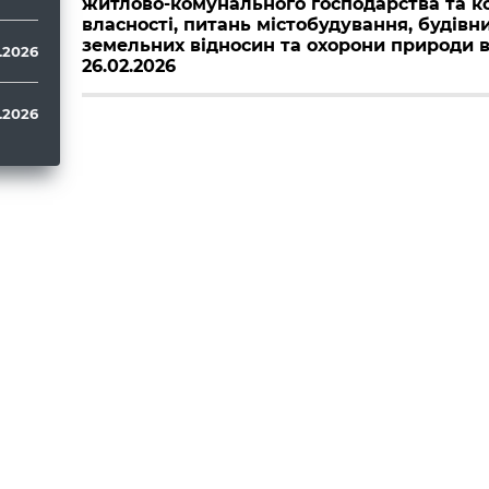
житлово-комунального господарства та к
власності, питань містобудування, будівн
земельних відносин та охорони природи в
.2026
26.02.2026
.2026