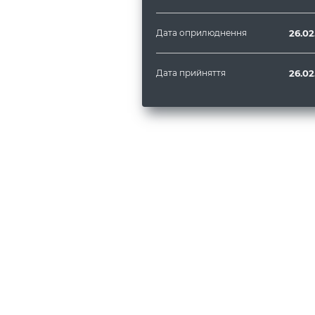
Дата оприлюднення
26.02
Дата прийняття
26.02