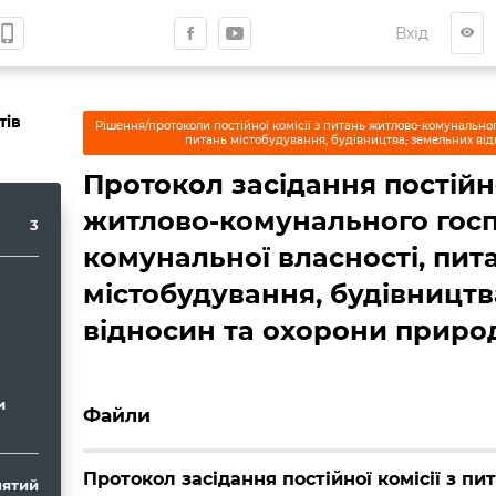
hone_iphone
Вхід
visibility
тів
Рішення/протоколи постійної комісії з питань житлово-комунальног
питань містобудування, будівництва, земельних ві
Протокол засідання постійно
житлово-комунального госп
3
комунальної власності, пит
містобудування, будівництв
відносин та охорони природ
и
Файли
Протокол засідання постійної комісії з пи
ятий