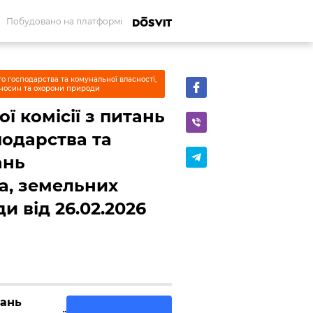
Побудовано на платформі
о господарства та комунальної власності,
дносин та охорони природи
ї комісії з питань
одарства та
ань
а, земельних
и від 26.02.2026
тань