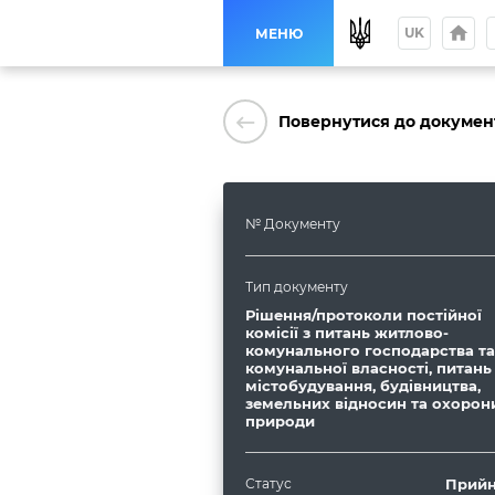
home
p
UK
МЕНЮ
keyboard_backspace
Повернутися до докумен
№ Документу
Тип документу
Рішення/протоколи постійної
комісії з питань житлово-
комунального господарства та
комунальної власності, питань
містобудування, будівництва,
земельних відносин та охорон
природи
Статус
Прийн