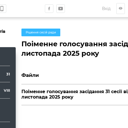
hone_iphone
Вхід
visibility
тів
Рішення сесій ради
Поіменне голосування засіда
листопада 2025 року
31
Файли
VIII
Поіменне голосування засідання 31 сесії в
листопада 2025 року