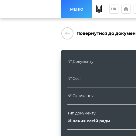
home
p
UK
МЕНЮ
keyboard_backspace
Повернутися до докумен
№ Документу
№ Сесії
№ Скликання
Тип документу
Рішення сесій ради