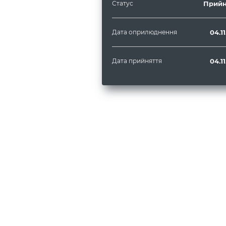
Статус
Прийн
Дата оприлюднення
04.1
Дата прийняття
04.1