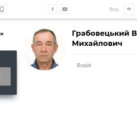
hone_iphone
Вхід
visibility
Грабовецький
В
ри
Михайлович
Водій
а