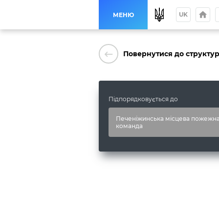
home
p
UK
МЕНЮ
keyboard_backspace
Повернутися до структу
Підпорядковується до
Печеніжинська місцева пожежн
команда