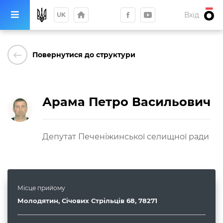
home
Вхід
UK
keyboard_backspace
Повернутися до структури
Арама
Петро
Васильович
Депутат Печеніжинської селищної ради
Місце прийому
Молодятин, Січових Стрільців 68, 78271