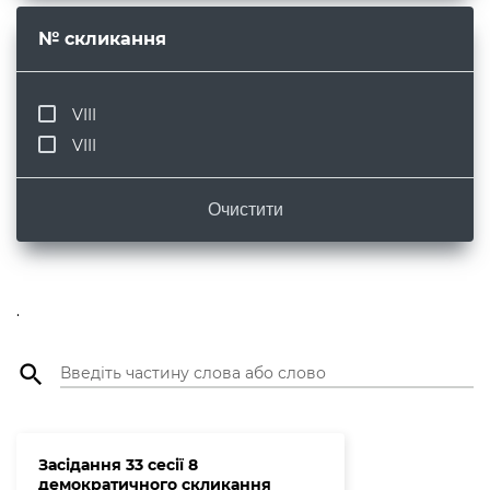
№ скликання
VIII
VIII
Очистити
.
search
Засідання 33 сесії 8
демократичного скликання