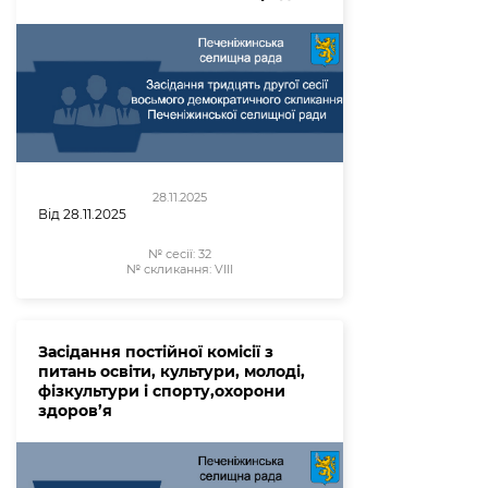
28.11.2025
Від 28.11.2025
№ сесії:
32
№ скликання:
VIII
Засідання постійної комісії з
питань освіти, культури, молоді,
фізкультури і спорту,охорони
здоров’я