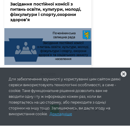
Засідання постійної комісії з
питань освіти, культури, молоді,
фізкультури і спорту,охорони
здоров’я
cancel
04.11.2025
Від 04.11.2025
Для забезпечення зручності у користуванні цим сайтом деякі
сервіси використовують технологічні особливості, а саме -
cookie. Таке функціональне рішення дозволить вам не
вводити одну і ту ж інформацію кожен раз, коли ви
повертаєтесь на цю сторінку, або переходите з однієї
сторінки на іншу тощо. Залишаючись, ви даєте згоду на
...
1
2
3
4
5
9
використання cookie.
Докладніше